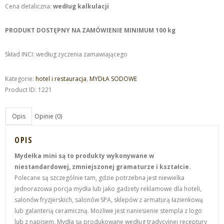
Cena detaliczna:
według kalkulacji
PRODUKT DOSTĘPNY NA ZAMÓWIENIE MINIMUM 100 kg
Skład INCI: według życzenia zamawiającego
Kategorie:
hotel i restauracja
,
MYDŁA SODOWE
Product ID:
1221
Opis
Opinie (0)
OPIS
Mydełka mini są to produkty wykonywane w
niestandardowej, zmniejszonej gramaturze i kształcie.
Polecane są szczególnie tam, gdzie potrzebna jest niewielka
jednorazowa porcja mydła lub jako gadżety reklamowe dla hoteli,
salonów fryzjerskich, salonów SPA, sklepów z armaturą łazienkową
lub galanterią ceramiczną. Możliwe jest naniesienie stempla z logo
lub z napisem.
Mydła są produkowane według tradycyjnej receptury