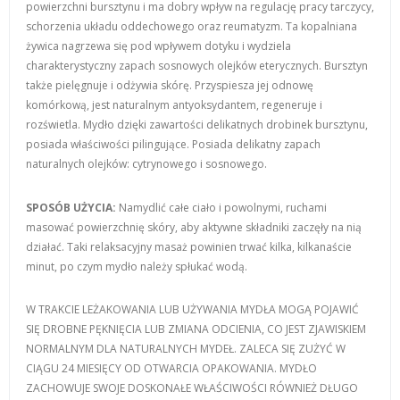
powierzchni bursztynu i ma dobry wpływ na regulację pracy tarczycy,
schorzenia układu oddechowego oraz reumatyzm. Ta kopalniana
żywica nagrzewa się pod wpływem dotyku i wydziela
charakterystyczny zapach sosnowych olejków eterycznych. Bursztyn
także pielęgnuje i odżywia skórę. Przyspiesza jej odnowę
komórkową, jest naturalnym antyoksydantem, regeneruje i
rozświetla. Mydło dzięki zawartości delikatnych drobinek bursztynu,
posiada właściwości pilingujące. Posiada delikatny zapach
naturalnych olejków: cytrynowego i sosnowego.
SPOSÓB UŻYCIA:
Namydlić całe ciało i powolnymi, ruchami
masować powierzchnię skóry, aby aktywne składniki zaczęły na nią
działać. Taki relaksacyjny masaż powinien trwać kilka, kilkanaście
minut, po czym mydło należy spłukać wodą.
W TRAKCIE LEŻAKOWANIA LUB UŻYWANIA MYDŁA MOGĄ POJAWIĆ
SIĘ DROBNE PĘKNIĘCIA LUB ZMIANA ODCIENIA, CO JEST ZJAWISKIEM
NORMALNYM DLA NATURALNYCH MYDEŁ. ZALECA SIĘ ZUŻYĆ W
CIĄGU 24 MIESIĘCY OD OTWARCIA OPAKOWANIA. MYDŁO
ZACHOWUJE SWOJE DOSKONAŁE WŁAŚCIWOŚCI RÓWNIEŻ DŁUGO