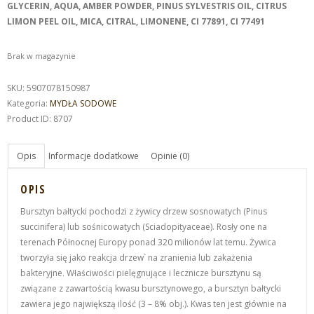
GLYCERIN, AQUA, AMBER POWDER, PINUS SYLVESTRIS OIL, CITRUS
LIMON PEEL OIL, MICA, CITRAL, LIMONENE, CI 77891, CI 77491
Brak w magazynie
SKU:
5907078150987
Kategoria:
MYDŁA SODOWE
Product ID:
8707
Opis
Informacje dodatkowe
Opinie (0)
OPIS
Bursztyn bałtycki pochodzi z żywicy drzew sosnowatych (Pinus
succinifera) lub sośnicowatych (Sciadopityaceae). Rosły one na
terenach Północnej Europy ponad 320 milionów lat temu. Żywica
tworzyła się jako reakcja drzew` na zranienia lub zakażenia
bakteryjne. Właściwości pielęgnujące i lecznicze bursztynu są
związane z zawartością kwasu bursztynowego, a bursztyn bałtycki
zawiera jego największą ilość (3 – 8% obj.). Kwas ten jest głównie na