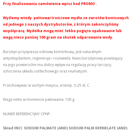
Przy finalizowaniu zamówienia wpisz kod PROMO .
Wyślemy wtedy pełnowartrościowe mydła ze zwrotów komisowych
od jednego z naszych dystrybutorów, z którym zakończyliśmy
współpracę.
Mydełka mogą mieć lekko pogięte opakowanie lub
wagę nieco poniżej 100 gram na skutek odparowanie wody.
Bursztyn przyspiesza odnowę komórkową, jest naturalnym
antyoksydantem, regeneruje i rozświetla. Kwas bursztynowy powstający
na jego powierzchni ma dobry wpływ na regulację pracy tarczycy,
schorzenia układu oddechowego oraz reumatyzm.
Przechowywać w suchym miejscu, w temp. 5-25 st. C.
Waga netto w momencie pakowania: 100 g.
NUMER REFERENCYJNY CPNP:
Skład INCI: SODIUM PALMATE (AND) SODIUM PALM KERNELATE (AND)