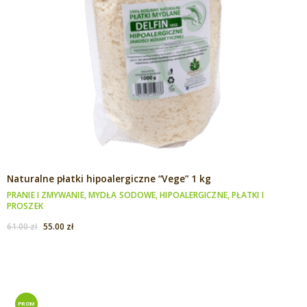
Naturalne płatki hipoalergiczne “Vege” 1 kg
PRANIE I ZMYWANIE
,
MYDŁA SODOWE
,
HIPOALERGICZNE
,
PŁATKI I
PROSZEK
Pierwotna
Aktualna
61.00
zł
55.00
zł
cena
cena
wynosiła:
wynosi:
61.00 zł.
55.00 zł.
PROM