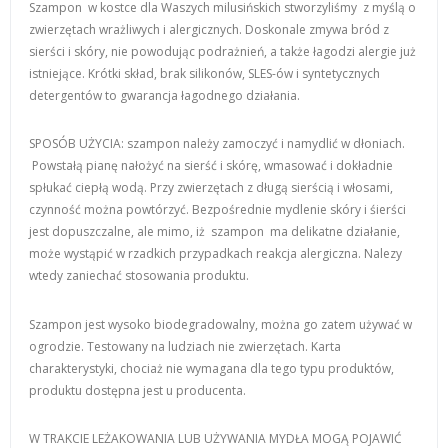
Szampon w kostce dla Waszych milusińskich stworzyliśmy z myślą o
zwierzętach wrażliwych i alergicznych. Doskonale zmywa bród z
sierści i skóry, nie powodując podrażnień, a także łagodzi alergie już
istniejące. Krótki skład, brak silikonów, SLES-ów i syntetycznych
detergentów to gwarancja łagodnego działania.
SPOSÓB UŻYCIA: szampon należy zamoczyć i namydlić w dłoniach.
Powstałą pianę nałożyć na sierść i skórę, wmasować i dokładnie
spłukać ciepłą wodą. Przy zwierzętach z długą sierścią i włosami,
czynność można powtórzyć. Bezpośrednie mydlenie skóry i śierści
jest dopuszczalne, ale mimo, iż szampon ma delikatne działanie,
może wystąpić w rzadkich przypadkach reakcja alergiczna. Nalezy
wtedy zaniechać stosowania produktu.
Szampon jest wysoko biodegradowalny, można go zatem używać w
ogrodzie. Testowany na ludziach nie zwierzętach. Karta
charakterystyki, chociaż nie wymagana dla tego typu produktów,
produktu dostępna jest u producenta.
W TRAKCIE LEŻAKOWANIA LUB UŻYWANIA MYDŁA MOGĄ POJAWIĆ