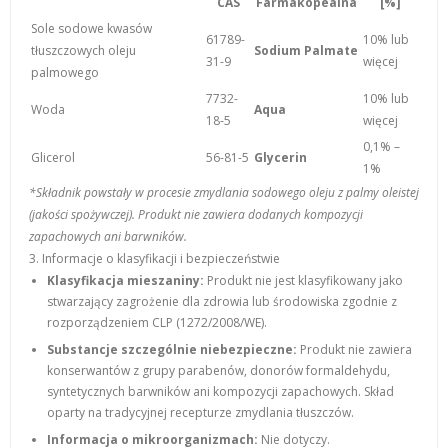
CAS
Farmakopealna
[%]
Sole sodowe kwasów
61789-
10% lub
tłuszczowych oleju
Sodium Palmate
31-9
więcej
palmowego
7732-
10% lub
Woda
Aqua
18-5
więcej
0,1% –
Glicerol
56-81-5
Glycerin
1%
*Składnik powstały w procesie zmydlania sodowego oleju z palmy oleistej
(jakości spożywczej). Produkt nie zawiera dodanych kompozycji
zapachowych ani barwników.
3. Informacje o klasyfikacji i bezpieczeństwie
Klasyfikacja mieszaniny:
Produkt nie jest klasyfikowany jako
stwarzający zagrożenie dla zdrowia lub środowiska zgodnie z
rozporządzeniem CLP (1272/2008/WE).
Substancje szczególnie niebezpieczne:
Produkt nie zawiera
konserwantów z grupy parabenów, donorów formaldehydu,
syntetycznych barwników ani kompozycji zapachowych. Skład
oparty na tradycyjnej recepturze zmydlania tłuszczów.
Informacja o mikroorganizmach:
Nie dotyczy.