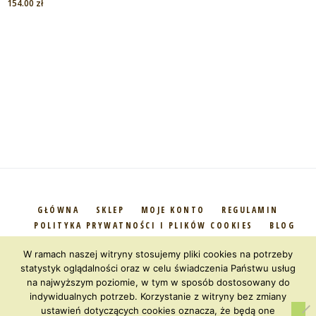
154.00
zł
GŁÓWNA
SKLEP
MOJE KONTO
REGULAMIN
POLITYKA PRYWATNOŚCI I PLIKÓW COOKIES
BLOG
KONTAKT
W ramach naszej witryny stosujemy pliki cookies na potrzeby
statystyk oglądalności oraz w celu świadczenia Państwu usług
Ta strona używa cookie i innych technologii |
Polityka Prywatności
|
na najwyższym poziomie, w tym w sposób dostosowany do
indywidualnych potrzeb. Korzystanie z witryny bez zmiany
P.P.H.U. Trans-Hurt Robert Kucharski © 2025. Wszelkie prawa zastrzeżone
ustawień dotyczących cookies oznacza, że będą one