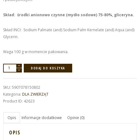
Skład: środki anionowo czynne (mydło sodowe) 75-80%, gliceryna.
Skład INCI: Sodium Palmate (and) Sodium Palm Kernelate (and) Aqua (and)
Glycerin.
Waga 100 g w momencie pakowania.
ilość
DODAJ DO KOSZYKA
SZAMPON
W
KOSTCE
DLA
PSÓW
SKU:
5907078150802
100
g
Kategoria:
DLA ZWIERZĄT
Product ID:
42623
Opis
Informacje dodatkowe
Opinie (0)
OPIS