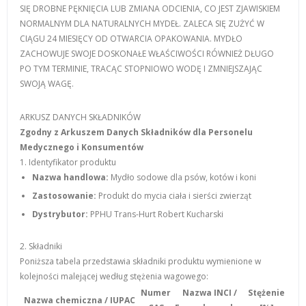
SIĘ DROBNE PĘKNIĘCIA LUB ZMIANA ODCIENIA, CO JEST ZJAWISKIEM
NORMALNYM DLA NATURALNYCH MYDEŁ. ZALECA SIĘ ZUŻYĆ W
CIĄGU 24 MIESIĘCY OD OTWARCIA OPAKOWANIA. MYDŁO
ZACHOWUJE SWOJE DOSKONAŁE WŁAŚCIWOŚCI RÓWNIEŻ DŁUGO
PO TYM TERMINIE, TRACĄC STOPNIOWO WODĘ I ZMNIEJSZAJĄC
SWOJĄ WAGĘ.
ARKUSZ DANYCH SKŁADNIKÓW
Zgodny z Arkuszem Danych Składników dla Personelu
Medycznego i Konsumentów
1. Identyfikator produktu
Nazwa handlowa:
Mydło sodowe dla psów, kotów i koni
Zastosowanie:
Produkt do mycia ciała i sierści zwierząt
Dystrybutor:
PPHU Trans-Hurt Robert Kucharski
2. Składniki
Poniższa tabela przedstawia składniki produktu wymienione w
kolejności malejącej według stężenia wagowego:
Numer
Nazwa INCI /
Stężenie
Nazwa chemiczna / IUPAC