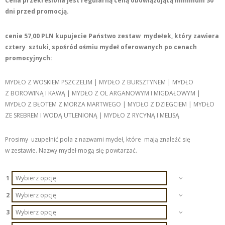
Cena przekreślona jest regularną ceną obowiązującą minimum 30
dni przed promocją.
cenie 57,00 PLN kupujecie Państwo zestaw mydełek, który zawiera
cztery sztuki, spośród ośmiu mydeł oferowanych po cenach
promocyjnych:
MYDŁO Z WOSKIEM PSZCZELIM | MYDŁO Z BURSZTYNEM | MYDŁO
Z BOROWINĄ I KAWĄ | MYDŁO Z OL ARGANOWYM I MIGDAŁOWYM |
MYDŁO Z BŁOTEM Z MORZA MARTWEGO | MYDŁO Z DZIEGCIEM | MYDŁO
ZE SREBREM I WODĄ UTLENIONĄ | MYDŁO Z RYCYNĄ I MELISĄ
Prosimy uzupełnić pola z nazwami mydeł, które mają znaleźć się
w zestawie. Nazwy mydeł mogą się powtarzać.
1
2
3