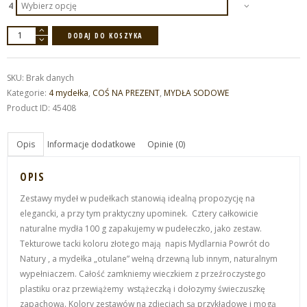
4
ilość
DODAJ DO KOSZYKA
ZESTAW
MYDEŁ
4x100
g
WYBÓR
SKU:
Brak danych
Kategorie:
4 mydełka
,
COŚ NA PREZENT
,
MYDŁA SODOWE
Product ID:
45408
Opis
Informacje dodatkowe
Opinie (0)
OPIS
Zestawy mydeł w pudełkach stanowią idealną propozycję na
elegancki, a przy tym praktyczny upominek. Cztery całkowicie
naturalne mydła 100 g zapakujemy w pudełeczko, jako zestaw.
Tekturowe tacki koloru złotego mają napis Mydlarnia Powrót do
Natury , a mydełka „otulane” wełną drzewną lub innym, naturalnym
wypełniaczem. Całość zamkniemy wieczkiem z przeźroczystego
plastiku oraz przewiążemy wstążeczką i dołozymy świeczuszkę
zapachową. Kolory zestawów na zdjęciach są przykładowe i mogą