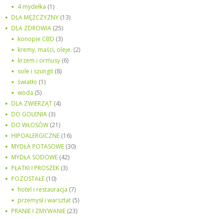
4 mydełka
(1)
DLA MĘŻCZYZNY
(13)
DLA ZDROWIA
(25)
konopie CBD
(3)
kremy, maści, oleje.
(2)
krzem i ormusy
(6)
sole i szungit
(8)
światło
(1)
woda
(5)
DLA ZWIERZĄT
(4)
DO GOLENIA
(3)
DO WŁOSÓW
(21)
HIPOALERGICZNE
(16)
MYDŁA POTASOWE
(30)
MYDŁA SODOWE
(42)
PŁATKI I PROSZEK
(3)
POZOSTAŁE
(10)
hotel i restauracja
(7)
przemysł i warsztat
(5)
PRANIE I ZMYWANIE
(23)