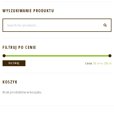
WYSZUKIWANIE PRODUKTU
FILTRUJ PO CENIE
C
C
FILTRUJ
Cena:
50 zł
—
230 zł
m
m
KOSZYK
Brak produktów w koszyku.