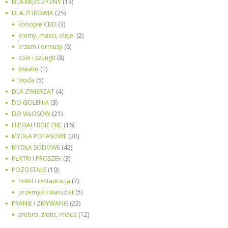
DLA MĘŻCZYZNY
(13)
DLA ZDROWIA
(25)
konopie CBD
(3)
kremy, maści, oleje.
(2)
krzem i ormusy
(6)
sole i szungit
(8)
światło
(1)
woda
(5)
DLA ZWIERZĄT
(4)
DO GOLENIA
(3)
DO WŁOSÓW
(21)
HIPOALERGICZNE
(16)
MYDŁA POTASOWE
(30)
MYDŁA SODOWE
(42)
PŁATKI I PROSZEK
(3)
POZOSTAŁE
(10)
hotel i restauracja
(7)
przemysł i warsztat
(5)
PRANIE I ZMYWANIE
(23)
srebro, złoto, miedź
(12)