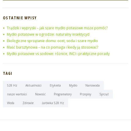
OSTATNIE WPISY
Trądzik i wypryski – jak szare mydło potasowe może pomóc?
Mydło potasowe w ogrodzie: naturalny insektycyd
Ekologiczne sprzątanie domu: ocet, soda i szare mydło
Maść bursztynowa – na co pomaga i kiedy ją stosować?
Mydło potasowe vs sodowe: różnice, INCI i praktyczne porady
TAGI
528 Hz
Aktualności
Etykieta
Mydło
Nanowoda
nasze wartości
Nowość
Programatory
Przepisy
Sprzęt
Woda
Zdrowie
żarówka 528 Hz