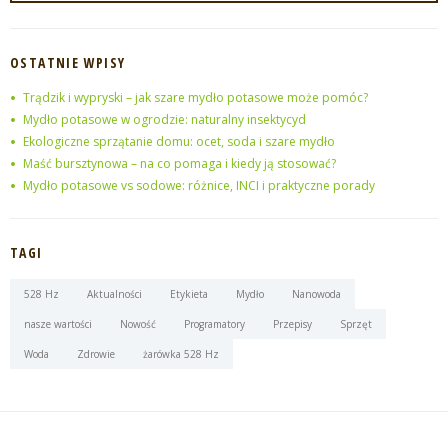
OSTATNIE WPISY
Trądzik i wypryski – jak szare mydło potasowe może pomóc?
Mydło potasowe w ogrodzie: naturalny insektycyd
Ekologiczne sprzątanie domu: ocet, soda i szare mydło
Maść bursztynowa – na co pomaga i kiedy ją stosować?
Mydło potasowe vs sodowe: różnice, INCI i praktyczne porady
TAGI
528 Hz
Aktualności
Etykieta
Mydło
Nanowoda
nasze wartości
Nowość
Programatory
Przepisy
Sprzęt
Woda
Zdrowie
żarówka 528 Hz