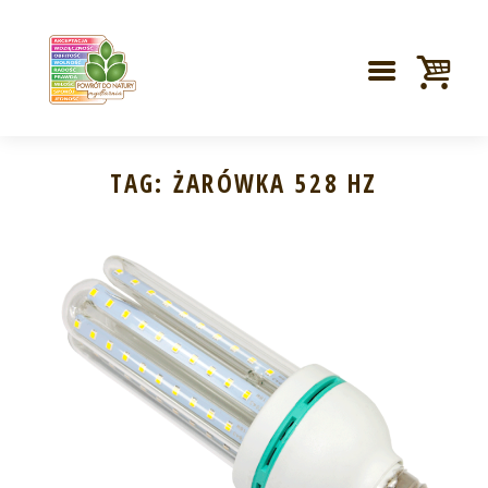
TAG: ŻARÓWKA 528 HZ